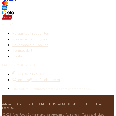
AJUDA
Perguntas Frequentes
Trocas e Devoluções
Privacidade e Cookies
Termos de Uso
Contato
FALE COM A GENTE
(11) 96190-5468
contato@artefoods.com.br
Site seguro — compra protegida com criptografia SSL.
Artesania Alimentos Ltda · CNPJ 11.682.464/0001-41 · Rua Doutor Ferreira
Lopes, 62
©2026 Arte Foods é uma marca da Artesania Alimentos – Todos os direitos