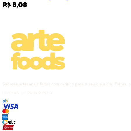
R$ 8,08
Sabores artesanais feitos com carinho para o seu dia a dia. Tortas, q
FORMAS DE PAGAMENTO