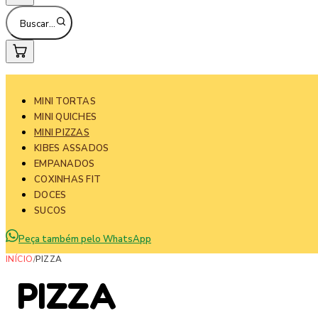
Buscar…
MINI TORTAS
MINI QUICHES
MINI PIZZAS
KIBES ASSADOS
EMPANADOS
COXINHAS FIT
DOCES
SUCOS
Peça também pelo WhatsApp
INÍCIO
/
PIZZA
PIZZA