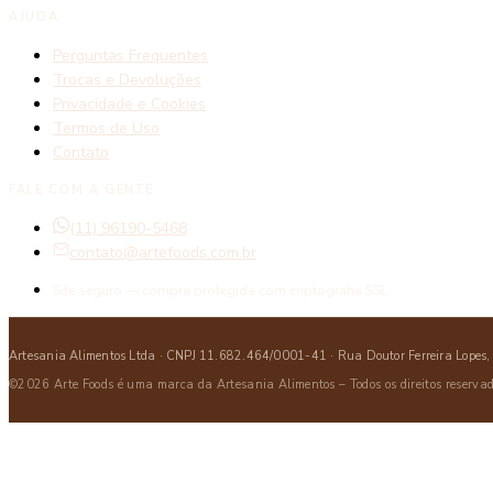
AJUDA
Perguntas Frequentes
Trocas e Devoluções
Privacidade e Cookies
Termos de Uso
Contato
FALE COM A GENTE
(11) 96190-5468
contato@artefoods.com.br
Site seguro — compra protegida com criptografia SSL.
Artesania Alimentos Ltda · CNPJ 11.682.464/0001-41 · Rua Doutor Ferreira Lopes,
©2026 Arte Foods é uma marca da Artesania Alimentos – Todos os direitos reserva