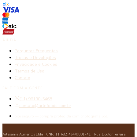
AJUDA
Perguntas Frequentes
Trocas e Devoluções
Privacidade e Cookies
Termos de Uso
Contato
FALE COM A GENTE
(11) 96190-5468
contato@artefoods.com.br
Site seguro — compra protegida com criptografia SSL.
Artesania Alimentos Ltda · CNPJ 11.682.464/0001-41 · Rua Doutor Ferreira