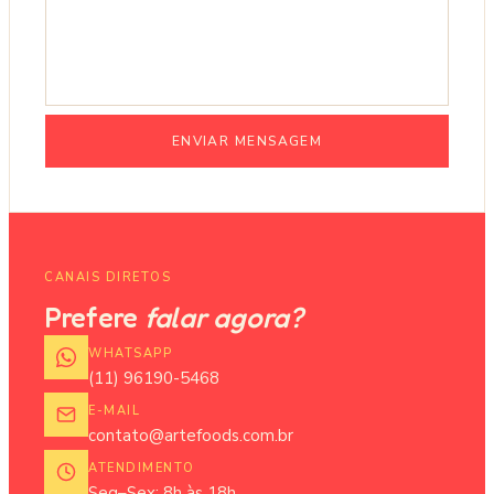
ENVIAR MENSAGEM
CANAIS DIRETOS
Prefere
falar agora?
WHATSAPP
(11) 96190-5468
E-MAIL
contato@artefoods.com.br
ATENDIMENTO
Seg–Sex: 8h às 18h