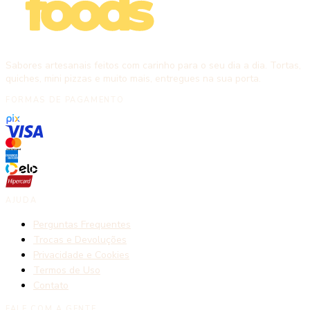
Sabores artesanais feitos com carinho para o seu dia a dia. Tortas,
quiches, mini pizzas e muito mais, entregues na sua porta.
FORMAS DE PAGAMENTO
AJUDA
Perguntas Frequentes
Trocas e Devoluções
Privacidade e Cookies
Termos de Uso
Contato
FALE COM A GENTE