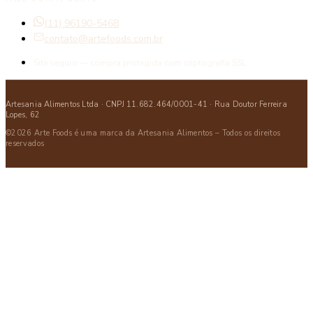
(11) 96190-5468
contato@artefoods.com.br
Site seguro — compra protegida com criptografia SSL.
Artesania Alimentos Ltda · CNPJ 11.682.464/0001-41 · Rua Doutor Ferreira
Lopes, 62
©2026 Arte Foods é uma marca da Artesania Alimentos – Todos os direitos
reservados