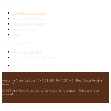
AJUDA
Perguntas Frequentes
Trocas e Devoluções
Privacidade e Cookies
Termos de Uso
Contato
FALE COM A GENTE
(11) 96190-5468
contato@artefoods.com.br
Site seguro — compra protegida com criptografia SSL.
Artesania Alimentos Ltda · CNPJ 11.682.464/0001-41 · Rua Doutor Ferreira
Lopes, 62
©2026 Arte Foods é uma marca da Artesania Alimentos – Todos os direitos
reservados