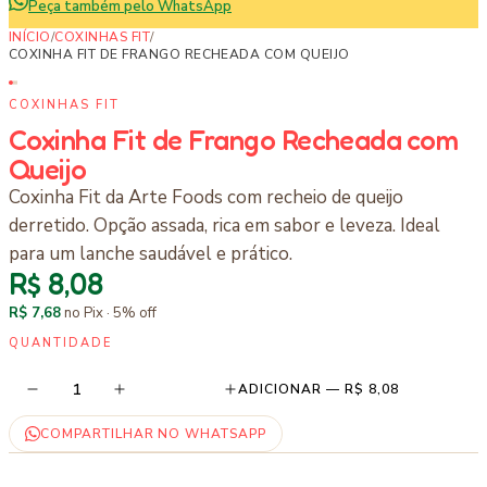
Peça também pelo WhatsApp
INÍCIO
/
COXINHAS FIT
/
COXINHA FIT DE FRANGO RECHEADA COM QUEIJO
COXINHAS FIT
Coxinha Fit de Frango Recheada com
Queijo
Coxinha Fit da Arte Foods com recheio de queijo
derretido. Opção assada, rica em sabor e leveza. Ideal
para um lanche saudável e prático.
R$ 8,08
R$ 7,68
no Pix ·
5
% off
QUANTIDADE
1
ADICIONAR —
R$ 8,08
COMPARTILHAR NO WHATSAPP