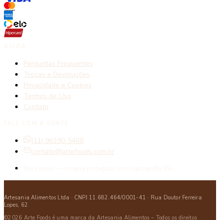
AJUDA
Perguntas Frequentes
Trocas e Devoluções
Privacidade e Cookies
Termos de Uso
Contato
FALE COM A GENTE
(11) 96190-5468
contato@artefoods.com.br
Site seguro — compra protegida com criptografia SSL.
Artesania Alimentos Ltda · CNPJ 11.682.464/0001-41 · Rua Doutor Ferreira
Lopes, 62
©2026 Arte Foods é uma marca da Artesania Alimentos – Todos os direitos