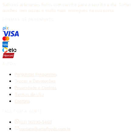
Sabores artesanais feitos com carinho para o seu dia a dia. Tortas,
quiches, mini pizzas e muito mais, entregues na sua porta.
FORMAS DE PAGAMENTO
AJUDA
Perguntas Frequentes
Trocas e Devoluções
Privacidade e Cookies
Termos de Uso
Contato
FALE COM A GENTE
(11) 96190-5468
contato@artefoods.com.br