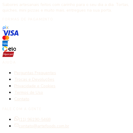
Sabores artesanais feitos com carinho para o seu dia a dia. Tortas,
quiches, mini pizzas e muito mais, entregues na sua porta.
FORMAS DE PAGAMENTO
AJUDA
Perguntas Frequentes
Trocas e Devoluções
Privacidade e Cookies
Termos de Uso
Contato
FALE COM A GENTE
(11) 96190-5468
contato@artefoods.com.br