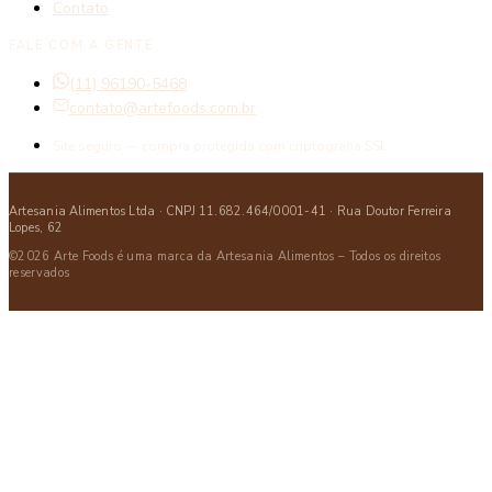
Contato
FALE COM A GENTE
(11) 96190-5468
contato@artefoods.com.br
Site seguro — compra protegida com criptografia SSL.
Artesania Alimentos Ltda · CNPJ 11.682.464/0001-41 · Rua Doutor Ferreira
Lopes, 62
©2026 Arte Foods é uma marca da Artesania Alimentos – Todos os direitos
reservados