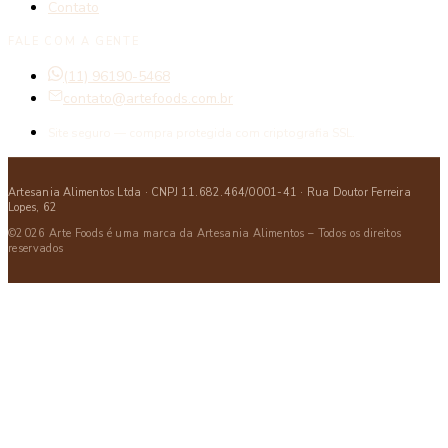
Contato
FALE COM A GENTE
(11) 96190-5468
contato@artefoods.com.br
Site seguro — compra protegida com criptografia SSL.
Artesania Alimentos Ltda · CNPJ 11.682.464/0001-41 · Rua Doutor Ferreira
Lopes, 62
©2026 Arte Foods é uma marca da Artesania Alimentos – Todos os direitos
reservados