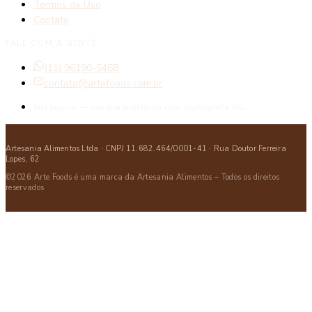
Termos de Uso
Contato
FALE COM A GENTE
(11) 96190-5468
contato@artefoods.com.br
Site seguro — compra protegida com criptografia SSL.
Artesania Alimentos Ltda · CNPJ 11.682.464/0001-41 · Rua Doutor Ferreira
Lopes, 62
©2026 Arte Foods é uma marca da Artesania Alimentos – Todos os direitos
reservados