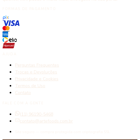
FORMAS DE PAGAMENTO
AJUDA
Perguntas Frequentes
Trocas e Devoluções
Privacidade e Cookies
Termos de Uso
Contato
FALE COM A GENTE
(11) 96190-5468
contato@artefoods.com.br
Site seguro — compra protegida com criptografia SSL.