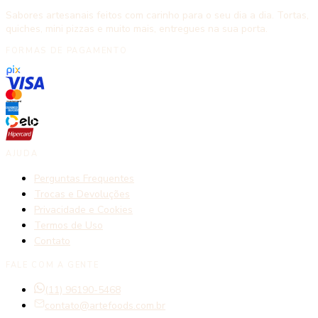
Sabores artesanais feitos com carinho para o seu dia a dia. Tortas,
quiches, mini pizzas e muito mais, entregues na sua porta.
FORMAS DE PAGAMENTO
AJUDA
Perguntas Frequentes
Trocas e Devoluções
Privacidade e Cookies
Termos de Uso
Contato
FALE COM A GENTE
(11) 96190-5468
contato@artefoods.com.br