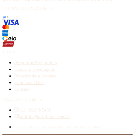
FORMAS DE PAGAMENTO
AJUDA
Perguntas Frequentes
Trocas e Devoluções
Privacidade e Cookies
Termos de Uso
Contato
FALE COM A GENTE
(11) 96190-5468
contato@artefoods.com.br
Site seguro — compra protegida com criptografia SSL.