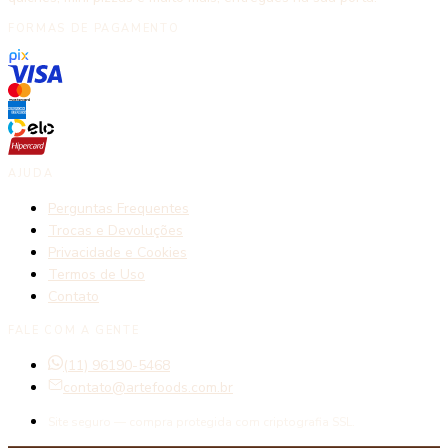
FORMAS DE PAGAMENTO
AJUDA
Perguntas Frequentes
Trocas e Devoluções
Privacidade e Cookies
Termos de Uso
Contato
FALE COM A GENTE
(11) 96190-5468
contato@artefoods.com.br
Site seguro — compra protegida com criptografia SSL.