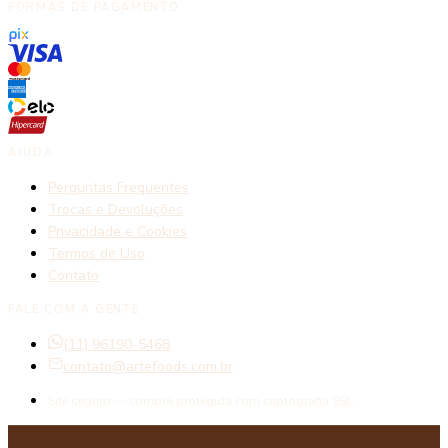
FORMAS DE PAGAMENTO
AJUDA
Perguntas Frequentes
Trocas e Devoluções
Privacidade e Cookies
Termos de Uso
Contato
FALE COM A GENTE
(11) 96190-5468
contato@artefoods.com.br
Site seguro — compra protegida com criptografia SSL.