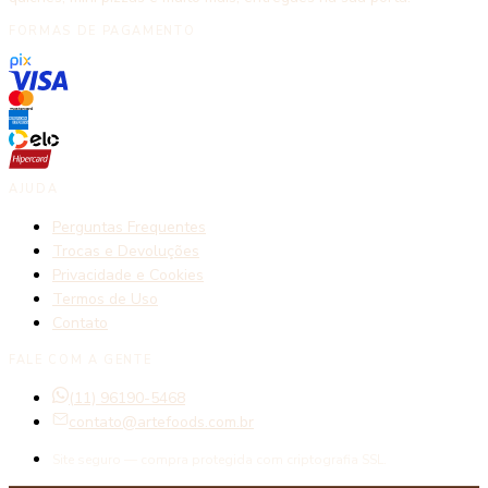
FORMAS DE PAGAMENTO
AJUDA
Perguntas Frequentes
Trocas e Devoluções
Privacidade e Cookies
Termos de Uso
Contato
FALE COM A GENTE
(11) 96190-5468
contato@artefoods.com.br
Site seguro — compra protegida com criptografia SSL.